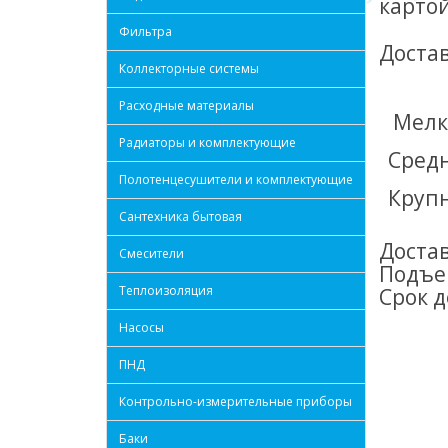
картой
Фильтра
Доста
Коллекторные системы
Расходные материалы
Мелк
Радиаторы и комплектующие
Сред
Полотенцесушители и комплектующие
Круп
Сантехника бытовая
Достав
Смесители
Подъем
Теплоизоляция
Срок д
Насосы
ПНД
Контрольно-измерительные приборы
Баки