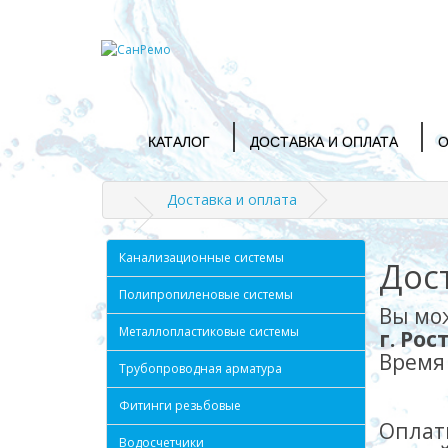
КАТАЛОГ
ДОСТАВКА И ОПЛАТА
О
Доставка и оплата
Канализационные системы
Дос
Полипропиленовые системы
Вы мож
Металлопластиковые системы
г. Ро
Время 
Трубопроводная арматура
Субб
Фитинги резьбовые
Оплат
Водосчетчики