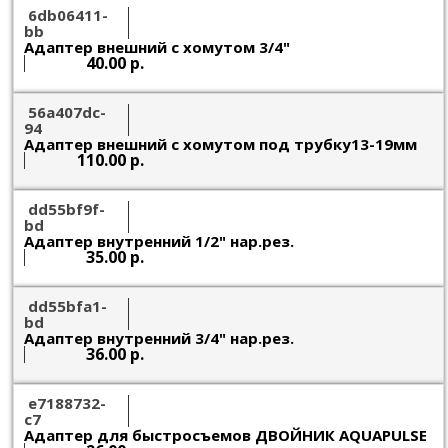
6db06411-
bb
Адаптер внешний с хомутом 3/4"
40.00 р.
56a407dc-
94
Адаптер внешний с хомутом под трубку13-19мм
110.00 р.
dd55bf9f-
bd
Адаптер внутренний 1/2" нар.рез.
35.00 р.
dd55bfa1-
bd
Адаптер внутренний 3/4" нар.рез.
36.00 р.
e7188732-
c7
Адаптер для быстросъемов ДВОЙНИК AQUAPULSE