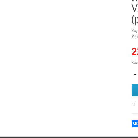
V
(
Код
Дос
2
Кол
-